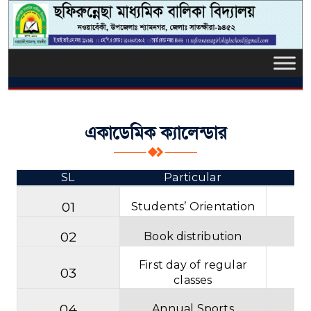
একাডেমিক ক্যালেন্ডার
SL
Particular
01
Students’ Orientation
02
Book distribution
First day of regular
03
classes
04
Annual Sports