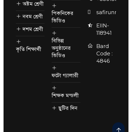
অষ্টম শ্রেণী
safirunnesag
পিকনিকের
নবম শ্রেণী
ভিডিও
EIIN-
দশম শ্রেণী
118941
বিভিন্ন
Bard
অনুষ্ঠানের
কৃতি শিক্ষার্থী
Code :
ভিডিও
4846
ফটো গ্যালারী
শিক্ষক মন্ডলী
ছুটির দিন