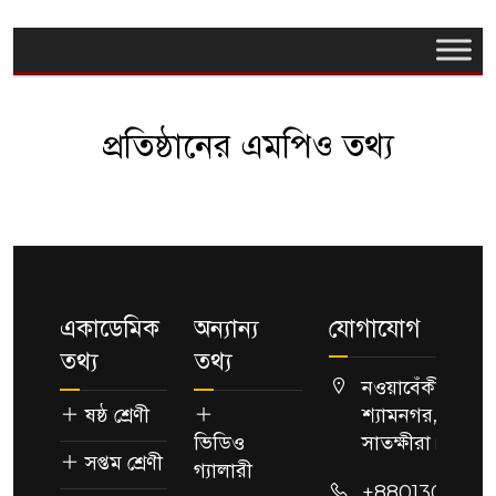
প্রতিষ্ঠানের এমপিও তথ্য
একাডেমিক
অন্যান্য
যোগাযোগ
তথ্য
তথ্য
নওয়াবেঁকী,
ষষ্ঠ শ্রেণী
শ্যামনগর,
ভিডিও
সাতক্ষীরা।
সপ্তম শ্রেণী
গ্যালারী
+88013091189