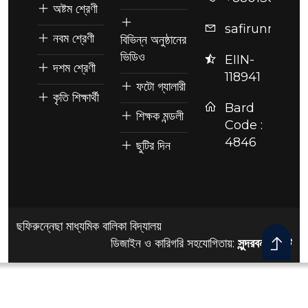
অষ্টম শ্রেণী
safirunnesag
নবম শ্রেণী
বিভিন্ন অনুষ্ঠানের
ভিডিও
EIIN-
দশম শ্রেণী
118941
ফটো গ্যালারী
কৃতি শিক্ষার্থী
Bard
শিক্ষক মন্ডলী
Code :
4846
ছুটির দিন
ছফিরুন্নেছা মাধ্যমিক বালিকা বিদ্যালয়
ডিজাইন ও কারিগরি সহযোগিতায়:
সুন্দরবন আইটি