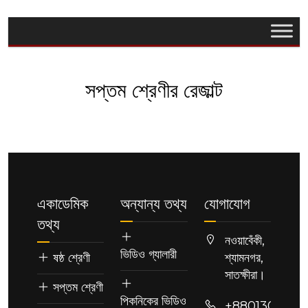
সপ্তম শ্রেণীর রেজাল্ট
একাডেমিক
অন্যান্য তথ্য
যোগাযোগ
তথ্য
নওয়াবেঁকী,
ভিডিও গ্যালারী
ষষ্ঠ শ্রেণী
শ্যামনগর,
সাতক্ষীরা।
সপ্তম শ্রেণী
পিকনিকের ভিডিও
+88013091189