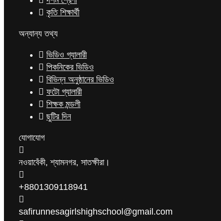
দশম শ্রেণী
কৃতি শিক্ষার্থী
অন্যান্য তথ্য
ভিডিও গ্যালারী
পিকনিকের ভিডিও
বিভিন্ন অনুষ্ঠানের ভিডিও
ফটো গ্যালারী
শিক্ষক মন্ডলী
ছুটির দিন
যোগাযোগ
নওয়াবেঁকী, শ্যামনগর, সাতক্ষীরা।
+8801309118941
safirunnesagirlshighschool@gmail.com