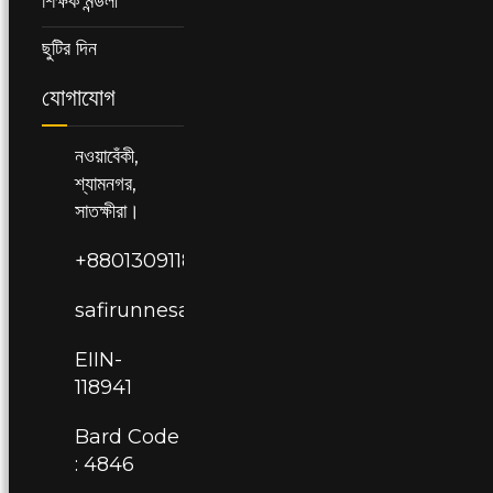
শিক্ষক মন্ডলী
ছুটির দিন
যোগাযোগ
নওয়াবেঁকী,
শ্যামনগর,
সাতক্ষীরা।
+8801309118941
safirunnesagirlshighschool@gmail.com
EIIN-
118941
Bard Code
: 4846