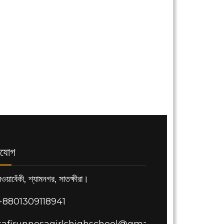
াযোগ
ওয়াবেঁকী, শ্যামনগর, সাতক্ষীরা।
+8801309118941