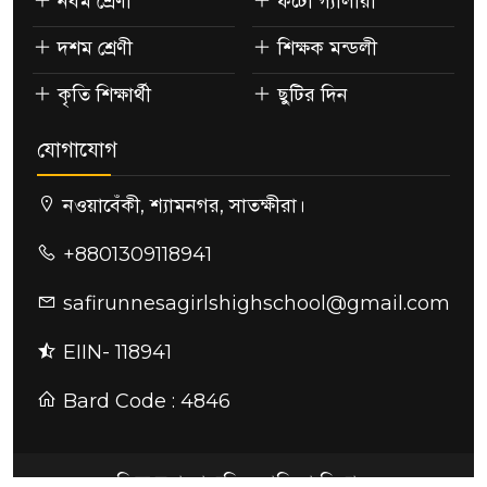
নবম শ্রেণী
ফটো গ্যালারী
দশম শ্রেণী
শিক্ষক মন্ডলী
কৃতি শিক্ষার্থী
ছুটির দিন
যোগাযোগ
নওয়াবেঁকী, শ্যামনগর, সাতক্ষীরা।
+8801309118941
safirunnesagirlshighschool@gmail.com
EIIN- 118941
Bard Code : 4846
ছফিরুন্নেছা মাধ্যমিক বালিকা বিদ্যালয়