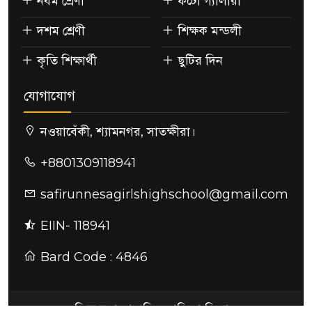
নবম শ্রেণী
ফটো গ্যালারী
দশম শ্রেণী
শিক্ষক মন্ডলী
কৃতি শিক্ষার্থী
ছুটির দিন
যোগাযোগ
নওয়াবেঁকী, শ্যামনগর, সাতক্ষীরা।
+8801309118941
safirunnesagirlshighschool@gmail.com
EIIN- 118941
Bard Code : 4846
ছফিরুন্নেছা মাধ্যমিক বালিকা বিদ্যালয়