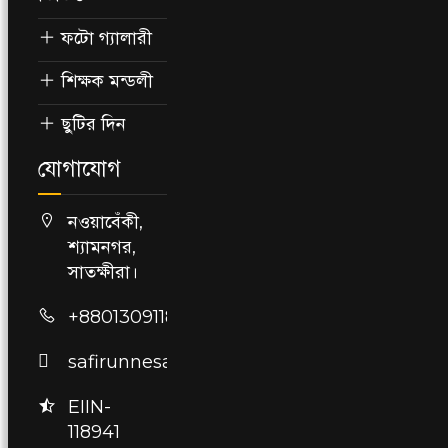
ফটো গ্যালারী
শিক্ষক মন্ডলী
ছুটির দিন
যোগাযোগ
নওয়াবেঁকী,
শ্যামনগর,
সাতক্ষীরা।
+8801309118941
safirunnesagirlshighschool@gmail.com
EIIN-
118941