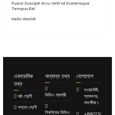
Fusce Suscipit Arcu Velit Id Scelerisque
Tempus Est
Hello World!
একাডেমিক
অন্যান্য তথ্য
যোগাযোগ
তথ্য
নওয়াবেঁকী,
ভিডিও গ্যালারী
ষষ্ঠ শ্রেণী
শ্যামনগর,
সাতক্ষীরা।
সপ্তম শ্রেণী
পিকনিকের ভিডিও
+88013091189