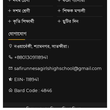
নবম শ্রেণী
ফটো গ্যালারী
দশম শ্রেণী
শিক্ষক মন্ডলী
কৃতি শিক্ষার্থী
ছুটির দিন
যোগাযোগ
নওয়াবেঁকী, শ্যামনগর, সাতক্ষীরা।
+8801309118941
safirunnesagirlshighschool@gmail.com
EIIN- 118941
Bard Code : 4846
ছফিরুন্নেছা মাধ্যমিক বালিকা বিদ্যালয়