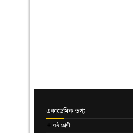
একাডেমিক তথ্য
ষষ্ঠ শ্রেণী