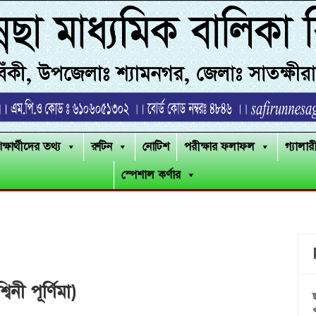
িক্ষার্থীদের তথ্য
রুটিন
নোটিশ
পরীক্ষার ফলাফল
গ্যালার
স্পেশাল কর্ণার
বিনী পূর্ণিমা)