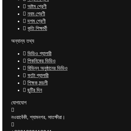
অষ্টম শ্রেণী
নবম শ্রেণী
দশম শ্রেণী
কৃতি শিক্ষার্থী
অন্যান্য তথ্য
ভিডিও গ্যালারী
পিকনিকের ভিডিও
বিভিন্ন অনুষ্ঠানের ভিডিও
ফটো গ্যালারী
শিক্ষক মন্ডলী
ছুটির দিন
যোগাযোগ
নওয়াবেঁকী, শ্যামনগর, সাতক্ষীরা।