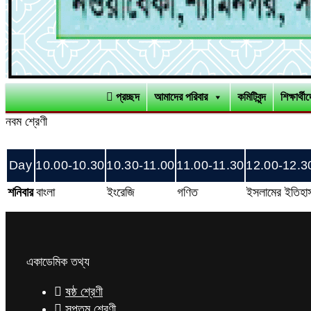
প্রচ্ছদ
আমাদের পরিবার
কমিটিবৃন্দ
শিক্ষার্থ
নবম শ্রেণী
Day
10.00-10.30
10.30-11.00
11.00-11.30
12.00-12.3
শনিবার
বাংলা
ইংরেজি
গণিত
ইসলামের ইতিহা
একাডেমিক তথ্য
ষষ্ঠ শ্রেণী
সপ্তম শ্রেণী