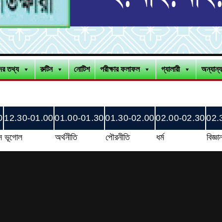
ীদের তথ্য
রুটিন
নোটিশ
পরীক্ষার ফলাফল
গ্যালারী
অন্যান্য
0
12.30-01.00
01.00-01.30
01.30-02.00
02.00-02.30
02.
স
ভূগোল
অর্থনীতি
পৌরনীতি
ধর্ম
বিজ্ঞা