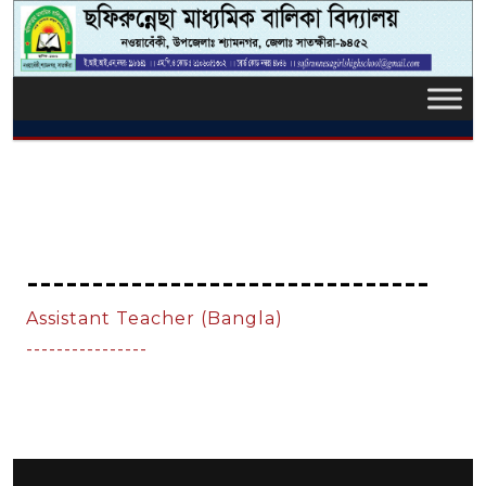
-------------------------------
Assistant Teacher (Bangla)
----------------