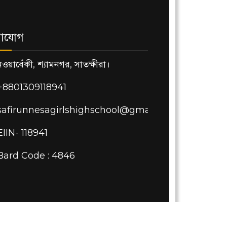
াযোগ
নওয়াবেঁকী, শ্যামনগর, সাতক্ষীরা।
+8801309118941
safirunnesagirlshighschool@gmail.com
EIIN- 118941
Bard Code : 4846