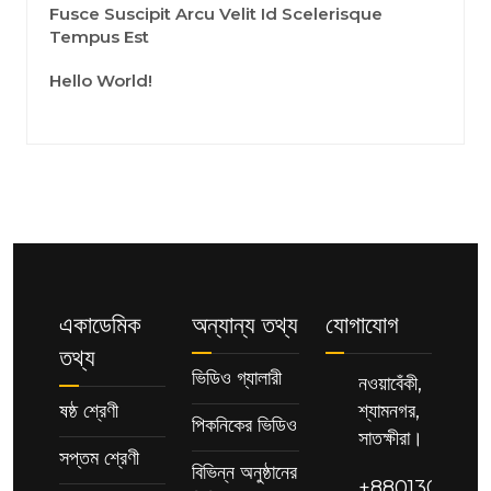
Fusce Suscipit Arcu Velit Id Scelerisque
Tempus Est
Hello World!
একাডেমিক
অন্যান্য তথ্য
যোগাযোগ
তথ্য
ভিডিও গ্যালারী
নওয়াবেঁকী,
ষষ্ঠ শ্রেণী
শ্যামনগর,
পিকনিকের ভিডিও
সাতক্ষীরা।
সপ্তম শ্রেণী
বিভিন্ন অনুষ্ঠানের
+88013091189